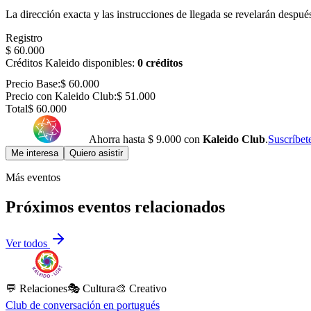
La dirección exacta y las instrucciones de llegada se revelarán después
Registro
$ 60.000
Créditos Kaleido disponibles:
0 créditos
Precio Base:
$ 60.000
Precio con Kaleido Club:
$ 51.000
Total
$ 60.000
Ahorra hasta
$ 9.000
con
Kaleido Club
.
Suscríbet
Me interesa
Quiero asistir
Más eventos
Próximos eventos relacionados
Ver todos
💬 Relaciones
🎭 Cultura
🎨 Creativo
Club de conversación en portugués