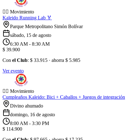
🏃‍♂️ Movimiento
Kaleido Running Lab 🏅
Parque Metropolitano Simón Bolívar
sábado, 15 de agosto
6:30 AM
- 8:30 AM
$ 39.900
Con
el Club
:
$ 33.915
· ahorra
$ 5.985
Ver evento
🏃‍♂️ Movimiento
Cumpleaños Kaleido: Bici + Caballos + Juegos de integración
Divino ahumado
domingo, 16 de agosto
8:00 AM
- 3:30 PM
$ 114.900
Con
el Club
:
$ 97.665
· ahorra
$ 17.235