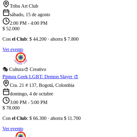
Tribu Art Club
sábado, 15 de agosto
2:00 PM
- 4:00 PM
$ 52.000
Con
el Club
:
$ 44.200
· ahorra
$ 7.800
Ver evento
🎭 Cultura
🎨 Creativo
Pintura Geek LGBT: Demon Slayer 🎨
Cra. 21 # 137, Bogotá, Colombia
domingo, 4 de octubre
3:00 PM
- 5:00 PM
$ 78.000
Con
el Club
:
$ 66.300
· ahorra
$ 11.700
Ver evento