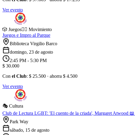
Ver evento
🎲 Juegos
🏃‍♂️ Movimiento
Juegos e Impro al Parque
Biblioteca Virgilio Barco
domingo, 23 de agosto
2:45 PM
- 5:30 PM
$ 30.000
Con
el Club
:
$ 25.500
· ahorra
$ 4.500
Ver evento
🎭 Cultura
Club de Lectura LGBT: 'El cuento de la criada', Margaret Atwood 📖
Park Way
sábado, 15 de agosto