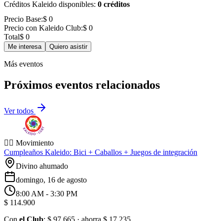
Créditos Kaleido disponibles:
0 créditos
Precio Base:
$ 0
Precio con Kaleido Club:
$ 0
Total
$ 0
Me interesa
Quiero asistir
Más eventos
Próximos eventos relacionados
Ver todos
🏃‍♂️ Movimiento
Cumpleaños Kaleido: Bici + Caballos + Juegos de integración
Divino ahumado
domingo, 16 de agosto
8:00 AM
- 3:30 PM
$ 114.900
Con
el Club
:
$ 97.665
· ahorra
$ 17.235